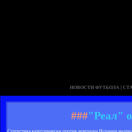
|
НОВОСТИ ФУТБОЛА
СТ
###
"Реал" 
Статистика категорически против чемпиона Испании мадрид